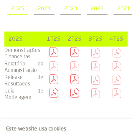
2025
2024
2023
2022
2021
2025
1T25
2T25
3T25
4T25
Demonstrações
Financeiras
Relatório da
Administração
Release de
Resultados
Guia de
Modelagem
Este website usa cookies
IBOV
R$ 175.546,36
-1,22%