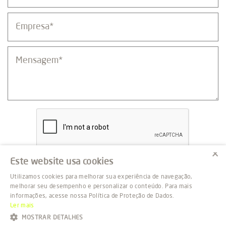
×
Este website usa cookies
ENVIAR
Utilizamos cookies para melhorar sua experiência de navegação,
melhorar seu desempenho e personalizar o conteúdo. Para mais
informações, acesse nossa Política de Proteção de Dados.
Ler mais
MOSTRAR DETALHES
IBOV
R$ 172.513
-1,73%